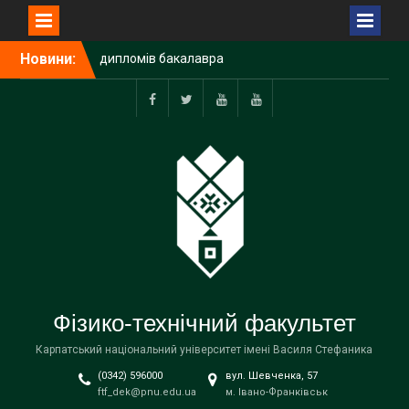
Перейти
Новини:
Карпатський університет
до
— у ТОП-4 України за
вмісту
рейтингом Webometrics
2026
Facebook
Twitter
Youtube
Youtube
Державне замовлення
2026: КНУВС отримав
значний обсяг бюджетних
місць
На фізико-технічному
факультеті відбулося
урочисте вручення
дипломів бакалавра
Фізико-технічний факультет
Карпатський національний університет імені Василя Стефаника
(0342) 596000
вул. Шевченка, 57
ftf_dek@pnu.edu.ua
м. Івано-Франківськ