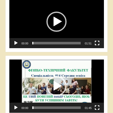
00:00
01:51
Відеопрогравач
00:00
01:45