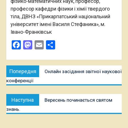
фізико-математичних наук, професор,
професор кафедри фізики і хімії твердого
тіла, ДВНЗ «Прикарпатський національний
університет імені Василя Стефаника», м.
Івано-Франківськ
Facebook
Mastodon
Email
Поділитися
Навігація
Попередня
Попередня
Онлайн засідання звітної наукової
записів
публікація:
конференції
Наступна
Наступна
Вересень починається святом
публікація:
знань.