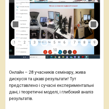
1
2
3
4
5
6
7
8
9
10
Онлайн – 28 учасників семінару, жива
дискусія та цікаві результати! Тут
представлено і сучасні експериментальні
дані, і теоретичні моделі, і глибокий аналіз
результатів.